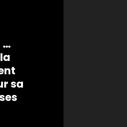
: …
 la
lent
ur sa
 ses