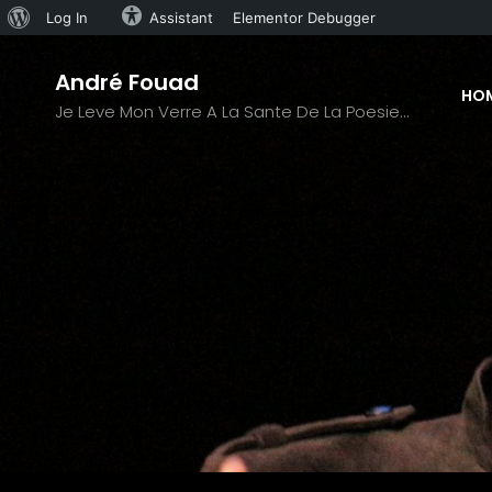
About
Log In
Assistant
Elementor Debugger
Skip
WordPress
André Fouad
to
HO
Je Leve Mon Verre A La Sante De La Poesie…
content